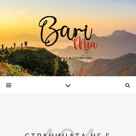
Един блогър в странство
СТРАНИЦАТА НЕ Е