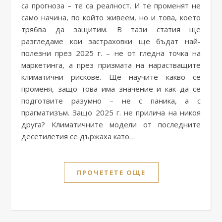
са прогноза – те са реалност. И те променят не
само начина, по който живеем, но и това, което
трябва да защитим. В тази статия ще
разгледаме кои застраховки ще бъдат най-
полезни през 2025 г. – не от гледна точка на
маркетинга, а през призмата на нарастващите
климатични рискове. Ще научите какво се
променя, защо това има значение и как да се
подготвите разумно – не с паника, а с
прагматизъм. Защо 2025 г. не прилича на никоя
друга? Климатичните модели от последните
десетилетия се държаха като…
ПРОЧЕТЕТЕ ОЩЕ