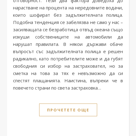
отговорност. Тези два фактора доведоха до
нарастване на процента на нередовните водачи,
които шофират без задължителната полица.
Подобна тенденция се забелязва не само у нас –
засилващата се безработица отвъд океана също
изкуши собствениците на автомобили да
нарушат правилата. В някои държави обаче
въпросът със задължителната полица е решен
радикално, като потребителите може и да губят
свободния си избор на застраховател, но за
сметка на това за тях е невъзможно да си
спестят плащанията. Наистина, въпреки че в
повечето страни по света застраховка…
ПРОЧЕТЕТЕ ОЩЕ