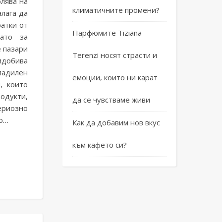
лява на
климатичните промени?
алага да
ратки от
Парфюмите Tiziana
ато за
е пазари
Terenzi носят страсти и
идобива
ладилен
емоции, които ни карат
, които
одукти,
да се чувстваме живи
ериозно
во…
Как да добавим нов вкус
към кафето си?