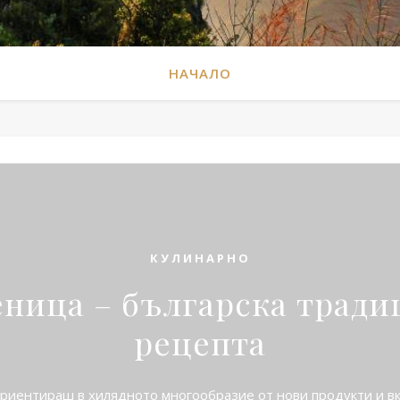
НАЧАЛО
КУЛИНАРНО
ница – българска тради
рецепта
риентираш в хилядното многообразие от нови продукти и вк