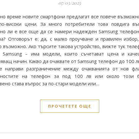
07/03/2025
но време новите смартфони предлагат все повече възможно
по-високи цени. За много потребители това повдига въ
но ли е все още да се намери надежден Samsung телефон
ва? Отговорът е: да, с малко проучване и правилен избор,
 възможно. Ако търсите такова устройство, вижте тук теле
 Samsung – има модели, които съчетават цена и каче
яващ начин. Какво да очаквате от Samsung телефон до 100 
е направи разграничение между очакванията от нов фл
ностите на телефон за под 100 лв или около този 
ено става въпрос за по-стари модели или…
ПРОЧЕТЕТЕ ОЩЕ