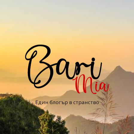
Един блогър в странство