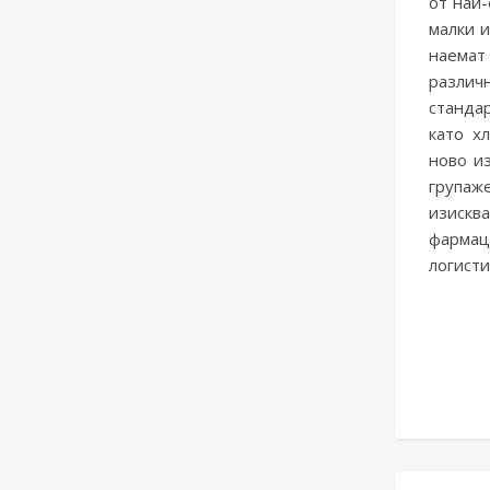
от най-
малки и
наемат 
разли
стандар
като х
ново и
групаж
изискв
фармац
логист