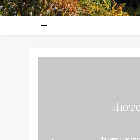
Люте
Да умееш да се о