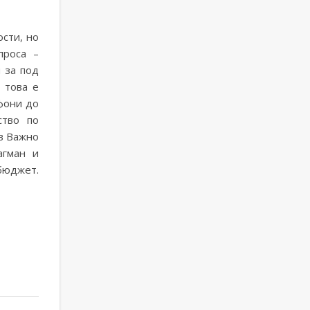
сти, но
проса –
 за под
 това е
фони до
ство по
лв Важно
агман и
бюджет.