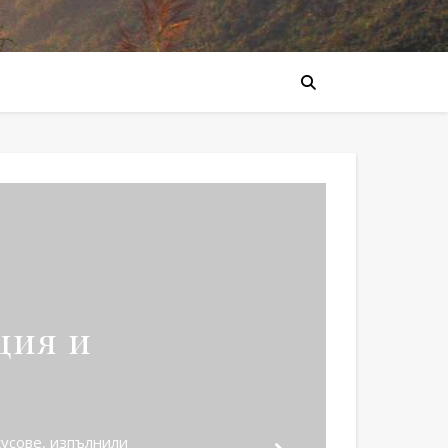
ция и
усове, изпълнили