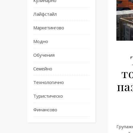
Кулинарно
Лайфстайл
Маркетингово
Модно
Обучения
т
Семейно
па
Технологично
Туристическо
Финансово
Групажн