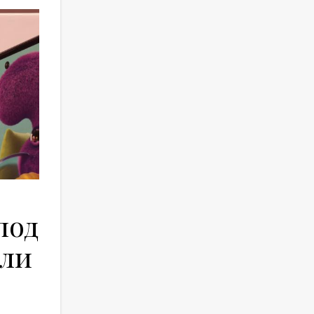
под
 ли