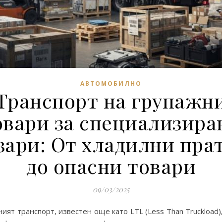
АВТОМОБИЛНО
Транспорт на групажн
овари за специализира
зари: От хладилни пра
до опасни товари
09/03/2025
ият транспорт, известен още като LTL (Less Than Truckload)