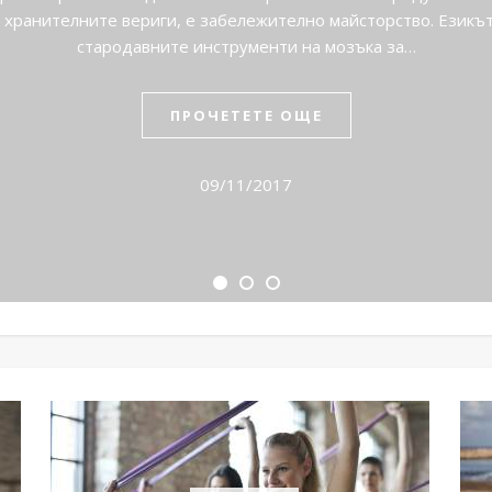
 хранителните вериги, е забележително майсторство. Езикът
стародавните инструменти на мозъка за…
ПРОЧЕТЕТЕ ОЩЕ
09/11/2017