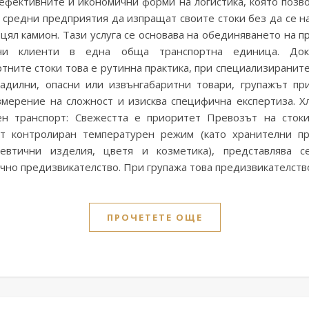
ефективните и икономични форми на логистика, която позво
 средни предприятия да изпращат своите стоки без да се н
цял камион. Тази услуга се основава на обединяването на п
чни клиенти в една обща транспортна единица. Док
тните стоки това е рутинна практика, при специализиранит
ладилни, опасни или извънгабаритни товари, групажът пр
змерение на сложност и изисква специфична експертиза. Х
ен транспорт: Свежестта е приоритет Превозът на стоки
ат контролиран температурен режим (като хранителни пр
евтични изделия, цветя и козметика), представлява с
ично предизвикателство. При групажа това предизвикателст
ПРОЧЕТЕТЕ ОЩЕ