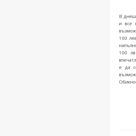
В днеш
и все 
възмож
100 ле
напълно
100 лв
впечатл
е да с
възмож
Обикнов