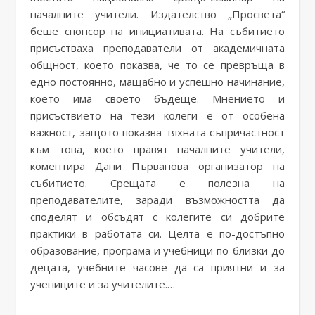
началните учители. Издателство „Просвета“
беше спонсор на инициативата. На събитието
присъстваха преподаватели от академичната
общност, което показва, че то се превръща в
едно постоянно, мащабно и успешно начинание,
което има своето бъдеще. Мнението и
присъствието на тези колеги е от особена
важност, защото показва тяхната съпричастност
към това, което правят началните учители,
коментира Дани Първанова организатор на
събитието. Срещата е полезна на
преподавателите, заради възможността да
споделят и обсъдят с колегите си добрите
практики в работата си. Целта е по-достъпно
образование, програма и учебници по-близки до
децата, учебните часове да са приятни и за
учениците и за учителите.…