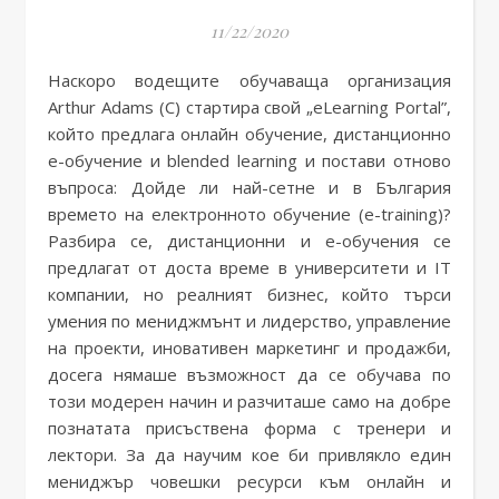
11/22/2020
Наскоро водещите обучаваща организация
Arthur Adams (C) стартира свой „eLearning Portal”,
който предлага онлайн обучение, дистанционно
е-обучение и blended learning и постави отново
въпроса: Дойде ли най-сетне и в България
времето на електронното обучение (e-training)?
Разбира се, дистанционни и е-обучения се
предлагат от доста време в университети и IT
компании, но реалният бизнес, който търси
умения по мениджмънт и лидерство, управление
на проекти, иновативен маркетинг и продажби,
досега нямаше възможност да се обучава по
този модерен начин и разчиташе само на добре
познатата присъствена форма с тренери и
лектори. За да научим кое би привлякло един
мениджър човешки ресурси към онлайн и